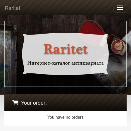
Raritet
Toggl
naviga
Your order:
You have no orders