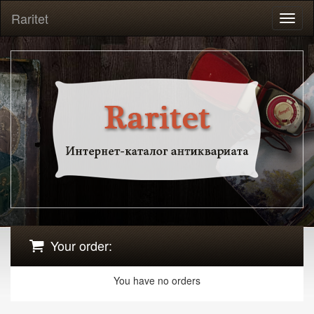
Raritet
Toggl
naviga
Your order:
You have no orders