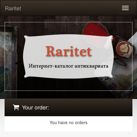
Raritet
Toggl
naviga
Your order:
You have no orders